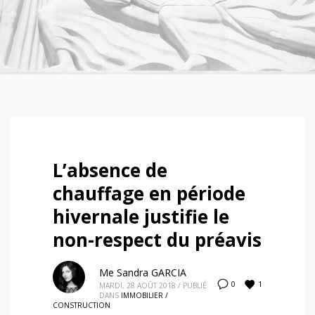
L’absence de
chauffage en période
hivernale justifie le
non-respect du préavis
Me Sandra GARCIA
1
0
MARDI, 28 AOÛT 2018
/
PUBLIÉ
DANS
IMMOBILIER /
CONSTRUCTION