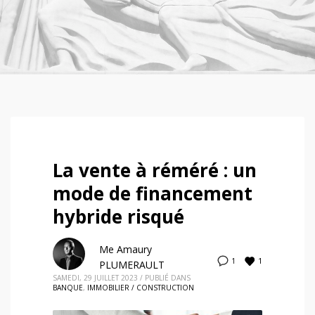
La vente à réméré : un
mode de financement
hybride risqué
Me Amaury
1
1
PLUMERAULT
SAMEDI, 29 JUILLET 2023
/
PUBLIÉ DANS
BANQUE
,
IMMOBILIER / CONSTRUCTION