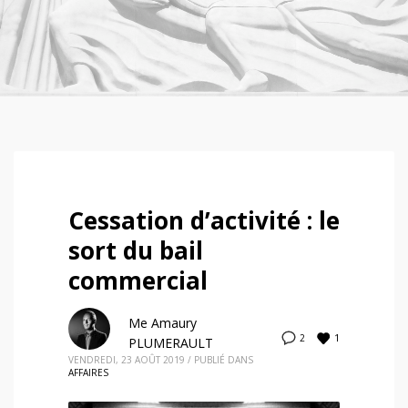
Cessation d’activité : le
sort du bail
commercial
Me Amaury
1
2
PLUMERAULT
VENDREDI, 23 AOÛT 2019
/
PUBLIÉ DANS
AFFAIRES